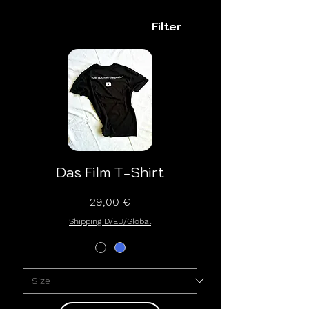
Filter
Das Film T-Shirt
Preis
29,00 €
Shipping D/EU/Global