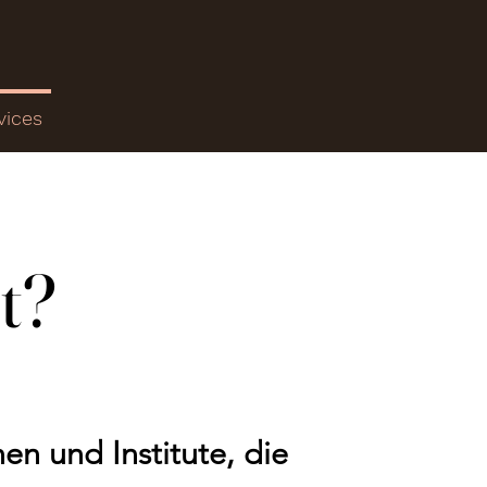
vices
t?
en und Institute, die