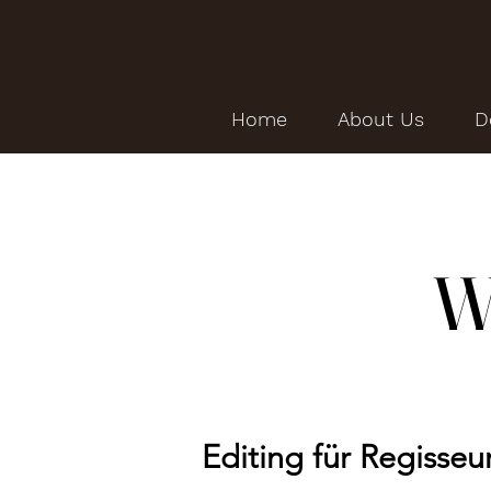
Home
About Us
D
W
Editing für Regisseu